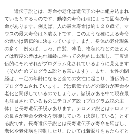
遺伝子説とは、寿命や老化は遺伝子の中に組み込まれ
ているとするものです。動物の寿命は種によって固有の寿
命があります。例えば、人の最大寿命は約１２０歳で、マ
ウスの最大寿命は３歳以下です。このような種による寿命
の違いは遺伝的に決まっています。また、身体の老化現象
の多く、例えば、しわ、白髪、薄毛、物忘れなどのほとん
どは程度の差はあれ加齢に伴って必然的に出現し、丁度遺
伝的にそれぞれがプログラム化されているように見えます
（そのためプログラム説とも言います）。また、女性の閉
経は、一定の年齢になると全ての女性に起こり、遺伝的に
プログラムされています。では遺伝子のどの部分が寿命や
老化と関係しているのでしょうか。諸説がある中で現在最
も注目されているものにテロメア説（プログラム説の主
体）と長寿遺伝子説があります。テロメア説とはテロメア
の長さが寿命や老化を制御している（決定している）とす
る説です。長寿遺伝子説とは長寿遺伝子が寿命を延ばし、
老化や老化病を抑制したり、ひいては若返りをもたらすと