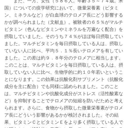
また、一方、女性（５８６人。年齢３５～７４歳。米
国）についての疫学研究において、微量栄養素（ビタミ
ン、ミネラルなど）が白血球のテロメア長にどう影響する
かが調べられました（文献
８
）。被験者の６５％がマルチ
ビタミン（色んなビタミンやミネラルを万遍なく配合）を
摂取していました。そのうち７４％がほぼ毎日摂取してい
ました。マルチビタミンを毎日摂取している人は、摂取し
ていない人に比べ、平均５．１％長いテロメアを有してい
ました。この差は約９．８年分のテロメアに相当します。
このことは、マルチビタミンを毎日摂取している人は、摂
取していない人に比べ、生物学的に約１０年若いというこ
とになります。この効果は抗酸化剤サプリメント（抗酸化
成分を主に配合）でも同様に認められました。このこと
は、マルチビタミンや抗酸化成分がストレス（活性酸素な
ど）を抑制することでテロメアの短縮を防いだためと考え
られます。さらに、食物から摂取した微量栄養素がテロメ
ア長にどういう影響があるかが検討されました。その結
果、ビタミンＣとビタミンＥをより多く摂取している人で