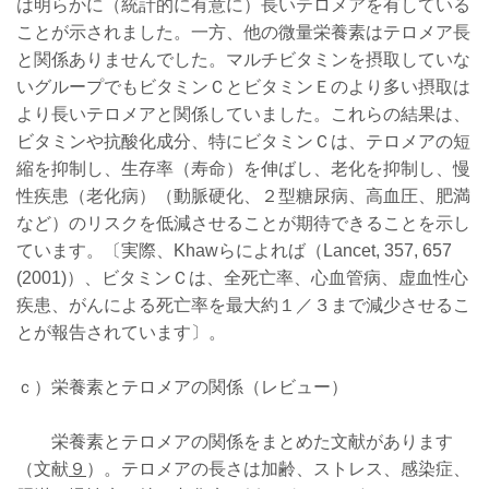
は明らかに（統計的に有意に）長いテロメアを有している
ことが示されました。一方、他の微量栄養素はテロメア長
と関係ありませんでした。マルチビタミンを摂取していな
いグループでもビタミンＣとビタミンＥのより多い摂取は
より長いテロメアと関係していました。これらの結果は、
ビタミンや抗酸化成分、特にビタミンＣは、テロメアの短
縮を抑制し、生存率（寿命）を伸ばし、老化を抑制し、慢
性疾患（老化病）（動脈硬化、２型糖尿病、高血圧、肥満
など）のリスクを低減させることが期待できることを示し
ています。〔実際、Khawらによれば（Lancet, 357, 657
(2001)）、ビタミンＣは、全死亡率、心血管病、虚血性心
疾患、がんによる死亡率を最大約１／３まで減少させるこ
とが報告されています〕。
ｃ）栄養素とテロメアの関係（レビュー）
栄養素とテロメアの関係をまとめた文献があります
（文献
９
）。テロメアの長さは加齢、ストレス、感染症、