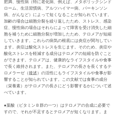
肥満、慢性病（特に老化病、例えば、メタボリックシンド
ローム、生活習慣病、アルツハイマー病、パーキンソン
病、がんなど）によって短くなることが知られています。
加齢の場合は細胞分裂を繰り返したため、ストレス、感染
症、慢性病の場合はそれらによって障害を受け消失した細
胞を補うために細胞分裂が増加したため、テロメアが短縮
していきます。これらの病気の根底には炎症が関与してい
ます。炎症は酸化ストレスを生じます。そのため、炎症や
酸化ストレスを軽減する成分はテロメアの短縮を防ぐこと
ができます。テロメアは、健康的なライフスタイルや食事
で長く維持されます。また、テロメアの長さを長くするテ
ロメラーゼ（
後述
）の活性にもライフスタイルや食事が影
響することが知られています。この文献では食事の成分
（栄養素）がテロメアの長さにどう影響するかについて述
べています。
●葉酸（ビタミンＢ群の一つ）はテロメアの合成に必要で
すので、それが不足するとテロメアが短くなります。ま