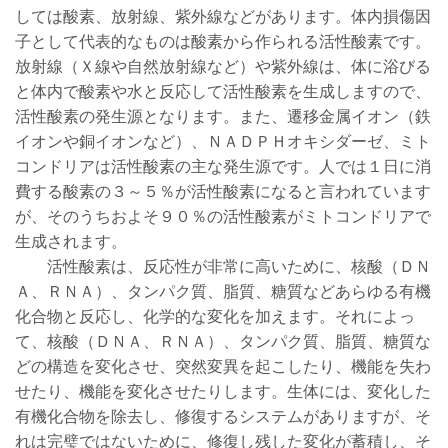
しては酸素、放射線、紫外線などがあります。体内損傷因
子として代表的なものは酸素から作られる活性酸素です。
放射線（Ｘ線や自然放射線など）や紫外線は、体に浴びる
と体内で酸素や水と反応して活性酸素を生成しますので、
活性酸素の発生源となります。また、遷移金属イオン（鉄
イオンや銅イオンなど）、ＮＡＤＰＨオキシダーゼ、ミト
コンドリアは活性酸素の主な発生源です。人では１日に消
費する酸素の３～５％が活性酸素になると言われています
が、そのうちおよそ９０％の活性酸素がミトコンドリアで
生成されます。
活性酸素は、反応性が非常に高いために、核酸（ＤＮ
Ａ、ＲＮＡ）、タンパク質、脂質、糖質などあらゆる有機
化合物と反応し、化学的な変化を加えます。それによっ
て、核酸（ＤＮＡ、ＲＮＡ）、タンパク質、脂質、糖質な
どの構造を変化させ、突然変異を起こしたり、機能を失わ
せたり、機能を変化させたりします。生体には、変化した
有機化合物を除去し、修復するシステムがありますが、そ
れは完璧ではないために、修復し残した変化が蓄積し、そ