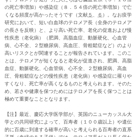
の死亡率増加）や感染症（８．５４倍の死亡率増加）で亡
くなる頻度が高かったそうです（文献
５
、
６
）。なお疫学
研究において、短い白血球のテロメア長（全身のテロメア
の長さを反映）と、より高い死亡率、老化の促進および慢
性疾患（老化病）（肥満、高脂血症、動脈硬化、心血管
病、心不全、２型糖尿病、高血圧、骨粗鬆症など）のより
高いリスクとが関連することが報告されています。このこ
とは、テロメアが短くなると老化が促進され、肥満、高脂
血症、動脈硬化、心血管病、心不全、２型糖尿病、高血
圧、骨粗鬆症などの慢性疾患（老化病）や感染症に罹りや
すくなり、死亡率が高くなるものと考えられます。そのた
め、若さや健康を保つためにはテロメアを長く保つことは
極めて重要なこととなります。
【注】最近、慶応大学医学部が、英国のニューカッスル大
学との共同研究によって、百寿者（１００歳以上）や遺伝
的に百歳に到達する確率が高いと考えられる百寿者の直系