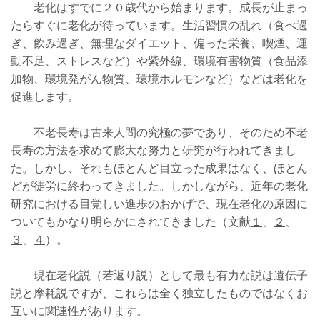
老化はすでに２０歳代から始まります。成長が止まっ
たらすぐに老化が待っています。生活習慣の乱れ（食べ過
ぎ、飲み過ぎ、無理なダイエット、偏った栄養、喫煙、運
動不足、ストレスなど）や紫外線、環境有害物質（食品添
加物、環境発がん物質、環境ホルモンなど）などは老化を
促進します。
不老長寿は古来人間の究極の夢であり、そのため不老
長寿の方法を求めて膨大な努力と研究が行われてきまし
た。しかし、それもほとんど目立った成果はなく、ほとん
どが徒労に終わってきました。しかしながら、近年の老化
研究における目覚しい進歩のおかげで、現在老化の原因に
ついてもかなり明らかにされてきました（文献
１
、
２
、
３
、
４
）。
現在老化説（若返り説）として最も有力な説は遺伝子
説と摩耗説ですが、これらは全く独立したものではなくお
互いに関連性があります。