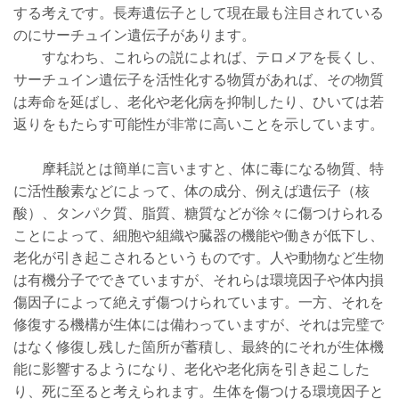
する考えです。長寿遺伝子として現在最も注目されている
のにサーチュイン遺伝子があります。
すなわち、これらの説によれば、テロメアを長くし、
サーチュイン遺伝子を活性化する物質があれば、その物質
は寿命を延ばし、老化や老化病を抑制したり、ひいては若
返りをもたらす可能性が非常に高いことを示しています。
摩耗説とは簡単に言いますと、体に毒になる物質、特
に活性酸素などによって、体の成分、例えば遺伝子（核
酸）、タンパク質、脂質、糖質などが徐々に傷つけられる
ことによって、細胞や組織や臓器の機能や働きが低下し、
老化が引き起こされるというものです。人や動物など生物
は有機分子でできていますが、それらは環境因子や体内損
傷因子によって絶えず傷つけられています。一方、それを
修復する機構が生体には備わっていますが、それは完璧で
はなく修復し残した箇所が蓄積し、最終的にそれが生体機
能に影響するようになり、老化や老化病を引き起こした
り、死に至ると考えられます。生体を傷つける環境因子と