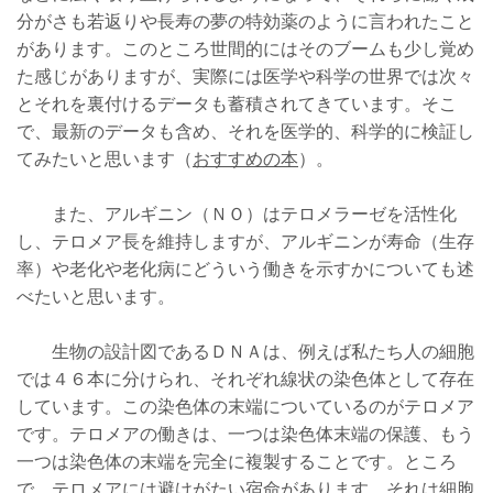
分がさも若返りや長寿の夢の特効薬のように言われたこと
があります。このところ世間的にはそのブームも少し覚め
た感じがありますが、実際には医学や科学の世界では次々
とそれを裏付けるデータも蓄積されてきています。そこ
で、最新のデータも含め、それを医学的、科学的に検証し
てみたいと思います（
おすすめの本
）。
また、アルギニン（ＮＯ）はテロメラーゼを活性化
し、テロメア長を維持しますが、アルギニンが寿命（生存
率）や老化や老化病にどういう働きを示すかについても述
べたいと思います。
生物の設計図であるＤＮＡは、例えば私たち人の細胞
では４６本に分けられ、それぞれ線状の染色体として存在
しています。この染色体の末端についているのがテロメア
です。テロメアの働きは、一つは染色体末端の保護、もう
一つは染色体の末端を完全に複製することです。ところ
で、テロメアには避けがたい宿命があります。それは細胞