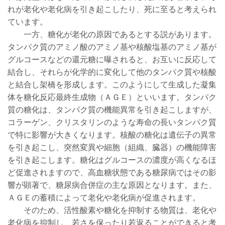
れが老化や老化病を引き起こしたり、死に至ると考えられ
ています。
一方、糖化が老化の原因であるとする説があります。
タンパク質のアミノ酸のアミノ基や核酸塩基のアミノ基が
グルコースなどの還元糖に曝されると、お互いに反応して
結合し、それらが化学的に変化して他のタンパク質や核酸
と結合し架橋を形成します。このようにして生成した凝集
体を糖化反応最終生成物（ＡＧＥ）といいます。タンパク
質の糖化は、タンパク質の機能異常を引き起こしますが、
コラーゲン、クリスタリンのような寿命の長いタンパク質
で特に影響が大きくなります。核酸の糖化は遺伝子の異常
を引き起こし、突然変異や細胞（組織、臓器）の機能障害
を引き起こします。糖化はグルコースの濃度が高くなるほ
ど促進されますので、高血糖状態である糖尿病ではその影
響が顕著で、糖尿病合併症の主な原因となります。また、
ＡＧＥの蓄積によって老化や老化病が促進されます。
そのため、活性酸素や糖化を抑制する物質は、老化や
老化病を抑制し、若さを保ったり若返ることができると考