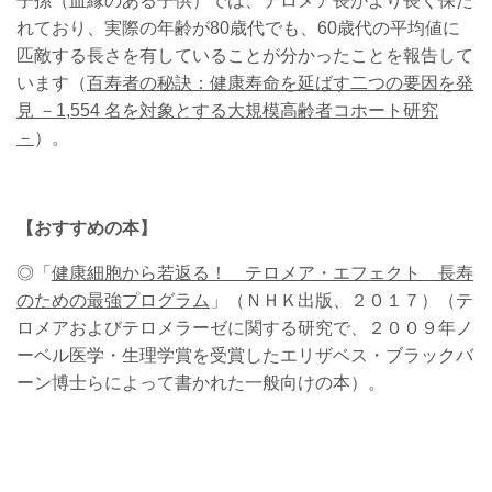
子孫（血縁のある子供）では、テロメア長がより長く保た
れており、実際の年齢が80歳代でも、60歳代の平均値に
匹敵する長さを有していることが分かったことを報告して
います（
百寿者の秘訣：健康寿命を延ばす二つの要因を発
見 －1,554 名を対象とする大規模高齢者コホート研究
－
）。
【おすすめの本】
◎
「
健康
細胞から若返る！
テロメア・エフェク
ト
長寿
のための最強プログラム
」（ＮＨＫ出版、２０１７）（テ
ロメアおよびテロメラーゼに関する研究で、２００９年ノ
ーベル医学・生理学賞を受賞したエリザベス・ブラックバ
ーン博士らによって書かれた一般向けの本）。