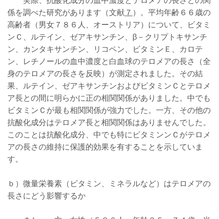
実際、抗酸化成分の血中濃度とテロメアの長さとの関
係を調べた研究があります（文献
７
）。平均年齢６６歳の
高齢者（男女７８６人、オーストリア）について、ビタミ
ンＣ、ルテイン、ゼアキサンチン、β－クリプトキサンチ
ン、カンタキサンチン、リコペン、ビタミンＥ、カロテ
ン、レチノールの血中濃度と白血球のテロメアの長さ（全
身のテロメアの長さを反映）が測定されました。その結
果、ルテイン、ゼアキサンチンおよびビタミンＣとテロメ
ア長との間に明らかに正の相関関係がありました。中でも
ビタミンＣが最も相関関係が強力でした。一方、その他の
抗酸化成分はテロメア長と相関関係はありませんでした。
このことは抗酸化成分、中でも特にビタミンンＣがテロメ
アの長さの維持に保護的効果を有することを示していま
す。
ｂ）微量栄養素（ビタミン、ミネラルなど）はテロメアの
長さにどう影響するか