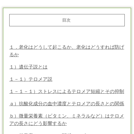
目次
１．老化はどうして起こるか、老化はどうすれば防げ
るか
１）遺伝子説とは
１－１）テロメア説
１－１－１）ストレスによるテロメア短縮とその抑制
ａ）抗酸化成分の血中濃度とテロメアの長さとの関係
ｂ）微量栄養素（ビタミン、ミネラルなど）はテロメ
アの長さにどう影響するか