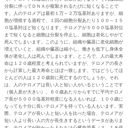
分裂に伴ってＤＮＡが複製されるたびに短くなることで
す。人のテロメアは最初１万～２万塩基対ありますが、細
胞が増殖する過程で、１回の細胞分裂あたり１００～１５
０塩基対ほど短くなります。テロメアが５０００塩基対位
まで短くなると細胞は分裂を停止し、細胞は老化しやがて
死んでしまいます。このように、組織や臓器に老化細胞が
増えていくと、組織や臓器は縮小し、働きも低下し身体全
体が老化し人は死んでしまいます。ところで、人の最大寿
命は１２０歳程度と考えられていますが、テロメアの長さ
から計算した最大寿命とほぼ一致します。ではどうしてほ
とんどの人は１２０歳前に死亡するのでしょうか。それ
は、人のテロメアは長い人と短い人がいるということです
（個人差が大きい）。６０歳あたりからすでに平均テロメ
ア長が５０００塩基対程度になる人もいれば、１００歳に
なっても十分に長いテロメアを持っている人もいます。実
際、テロメアが長い人と短い人を比べた場合、テロメアが
短い人より長い人の方が長生きするというデータがありま
す。テロメアが短かった人たちは心臓血管系（３．１８倍