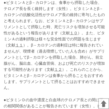
●ビタミンＡとβ－カロテンは、食事から摂取した場合、
テロメア長を長く維持します（女性）。ビタミンＡとβ－
カロテンの抗酸化活性がテロメア長の維持に寄与したもの
と考えられます。なお、ビタミンＡとβ－カロテンはサプ
リメントとして摂取した時、死亡リスクを増加させる可能
性があるという報告があります（文献
１０
）。また、ビタ
ミンＡの過剰摂取は様々な安全性面での問題を生じます
（文献
１１
）。β－カロテンの過剰症は特に報告されてい
ませんが、喫煙者（過去喫煙していた人も含め）がサプリ
メントとしてβ－カロテンを摂取した場合、肺がん、前立
腺がん、脳出血、心臓血管病、および死亡のリスクが増加
する可能性があります（文献
１２
）。これらのことから、
ビタミンＡとβ－カロテンは食事から摂ることをおすすめ
します。サプリメントとして摂ることはおすすめできませ
ん。
●ビタミンＤの血中濃度と白血球のテロメア長との間に正
の相関関係があることが報告されています（女性）。ビタ