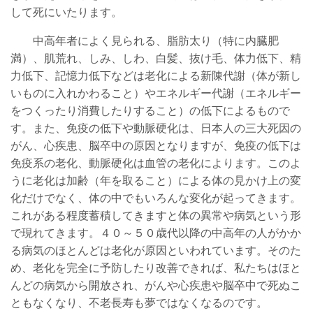
して死にいたります。
中高年者によく見られる、脂肪太り（特に内臓肥
満）、肌荒れ、しみ、しわ、白髪、抜け毛、体力低下、精
力低下、記憶力低下などは老化による新陳代謝（体が新し
いものに入れかわること）やエネルギー代謝（エネルギー
をつくったり消費したりすること）の低下によるもので
す。また、免疫の低下や動脈硬化は、日本人の三大死因の
がん、心疾患、脳卒中の原因となりますが、免疫の低下は
免疫系の老化、動脈硬化は血管の老化によります。このよ
うに老化は加齢（年を取ること）による体の見かけ上の変
化だけでなく、体の中でもいろんな変化が起ってきます。
これがある程度蓄積してきますと体の異常や病気という形
で現れてきます。４０～５０歳代以降の中高年の人がかか
る病気のほとんどは老化が原因といわれています。そのた
め、老化を完全に予防したり改善できれば、私たちはほと
んどの病気から開放され、がんや心疾患や脳卒中で死ぬこ
ともなくなり、不老長寿も夢ではなくなるのです。