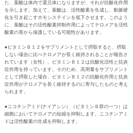
た、葉酸は体内で還元体になりますが、それが抗酸化作用
を示します。加えて、葉酸は、活性酸素を生成し、動脈硬
化を引き起こすホモシステインを低下させます。このよう
に、葉酸はその活性酸素抑制作用によってテロメアを活性
酸素の害から保護している可能性があります。
●ビタミンＢ１２をサプリメントとして摂取すると、摂取
しない場合に比べテロメアが長く維持されることが報告さ
れています（女性）。ビタミンＢ１２は抗酸化活性と抗炎
症作用を持っています。そのため、高用量をサプリメント
として摂取した場合、ビタミンＢ１２の抗酸化作用と抗炎
症作用がテロメアを長く維持するのに寄与したものと考え
られます。
●ニコチンアミド(ナイアシン）（ビタミンＢ群の一つ）は
細胞においてテロメアの短縮を抑制します。ニコチンアミ
ドは活性酸素の生成を抑制します。