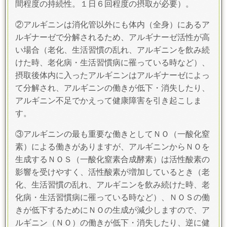
間程度の持続性。１日６回程度の摂取が必要）。
②
アルギニンは消化管以外にも
体内（全身）にあるア
ルギナーゼ
で分解されるため、アルギナーゼ活性が高
い場合（老化、生活習慣の乱れ、アルギニンを飲み続
けた時、老化病・生活習慣病に罹っている時など）、
摂取後体内に入ったアルギニンはアルギナーゼによっ
て分解され、
アルギニンの働きが低下・消失したり、
アルギニン不足でかえって健康障害を引き起こしま
す
。
③
アルギニンの最も重要な働きとしてＮＯ（
一酸化窒
素）
による働きがありますが、アルギニンからＮＯを
生成するＮＯＳ（一酸化窒素合成酵素）は活性酸素の
影響を受けやすく、活性酸素が増加しているとき（
老
化、生活習慣の
乱れ
、アルギニンを飲み続けた時、
老
化病・生活習慣病に罹っている
時など
）、ＮＯＳの働
きが低下するためにＮＯ
の生成が減少
しますので、
ア
ルギニン（ＮＯ）の働きが低下・消失したり、逆に健