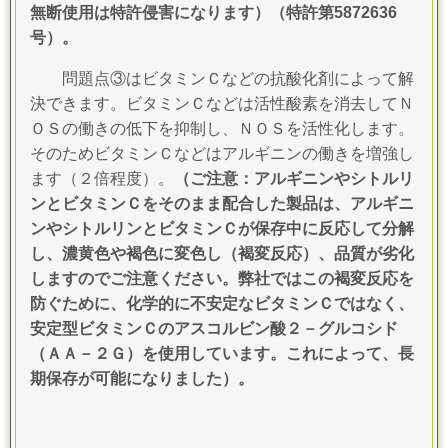
無断使用は特許侵害になります）（特許第5872636
号）。
問題点③はビタミンＣなどの抗酸化剤によって解
決できます
。ビタミンＣなどは活性酸素を消去してＮ
ＯＳの働きの低下を抑制し、ＮＯＳを活性化します。
そのためビタミンＣなどはアルギニンの働きを増強し
ます（２倍程度）。
（ご注意：アルギニンやシトルリ
ンとビタミンＣをそのまま配合した製品は、アルギニ
ンやシトルリンとビタミンＣが保存中に反応して分解
し、濃黄色や褐色に変色し（褐変反応）、品質が劣化
しますのでご注意ください。弊社ではこの褐変反応を
防ぐために、化学的に不安定なビタミンＣではなく、
安定型ビタミンＣのアスコルビン酸２－グルコシド
（ＡＡ－２Ｇ）を使用しています。これによって、長
期保存が可能になりました）。