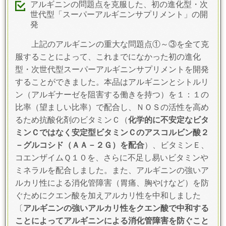
アルギニンの問題点を克服した、初の進化型・次
世代型「スーパーアルギニンサプリメント」の開
発
上記のアルギニンの重大な問題点①～③を全て克
服することによって、これまでになかった初の進化
型・次世代型スーパーアルギニンサプリメントを開発
することができました。本品はアルギニンとシトルリ
ン（アルギナーゼを阻害する働きを持つ）を１：１の
比率（望ましい比率）で配合し、ＮＯＳの活性を高め
るため抗酸化剤のビタミンＣ（
化学的に不安定なビタ
ミンＣではなく安定型ビタミンＣのアスコルビン酸２
－グルコシド（ＡＡ－２Ｇ）を配合
）、ビタミンＥ、
コエンザイムＱ１０を、さらに不足し易いビタミンや
ミネラルを配合しました。また、アルギニンの強いア
ルカリ性による消化管障害（胃痛、胸やけなど）を防
ぐためにクエン酸を加えアルカリ性を中和しました
〔
アルギニンの強いアルカリ性をクエン酸で中和する
ことによってアルギニンによる消化管障害を防ぐこと