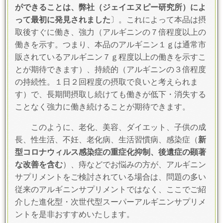
ができることは、弊社（ジェイエヌピー研究所）によ
って最初に発見されました
〕。これによって本品は摂
取後すぐに働き、強力（アルギニンの７倍程度以上の
働きを示す。つまり、本品のアルギニン１ｇは通常市
販されているアルギニン７ｇ程度以上の働きを示すこ
とが期待できます）、持続的（アルギニンの３倍程度
の持続性。１日２回程度の摂取で良いと考えられま
す）で、長期間摂取し続けても働きが低下・消失する
ことなく強力に働き続けることが期待できます。
このように、老化、美容、ダイエット、子供の成
長、性生活、不妊、老化病、生活習慣病、感染症（
新
型コロナウィルス感染症の重症化抑制、後遺症の顕著
な改善を含む
）、痔などでお悩みの方が、アルギニン
サプリメントをご検討されている場合は、問題の多い
従来のアルギニンサプリメントではなく、ここでご紹
介した
進化型・次世代型スーパーアルギニンサプリメ
ントを是非おすすめいたします。