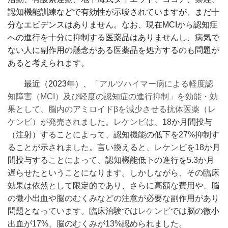
認知機能訓練などで有効性が示唆されていますが、まだ十
分なエビデンスはありません。なお、現在MCIから認知症
への進行を十分に抑制する医薬品はありませんし、病気で
ない人に副作用の懸念がある医薬品を処方するのも問題が
あると考えられます。
最近（2023年）、「
アルツハイマー病による軽度認
知障害（MCI）及び軽度の認知症の進行抑制」を
効能・効
果として、
脳内のアミロイドβを減少させる抗体医薬（レ
ケンビ）が発売されました。
レケンビは、
18か月間投与
（注射）することによって、認知機能の低下を27%抑制す
ることが示されました。言い換えると、
レケンビ
を18か月
間投与することによって、認知機能低下の進行を5.3か月
遅らせたということになります。しかしながら、その臨床
効果は依然として限定的であり、さらに高額な費用や
、脳
の微小出血や脳のむくみなどの注意が必要な副作用があり
問題となっています。臨床治験では
レケンビ
では
脳の
微小
出血が17%、脳のむくみが13%認められました。