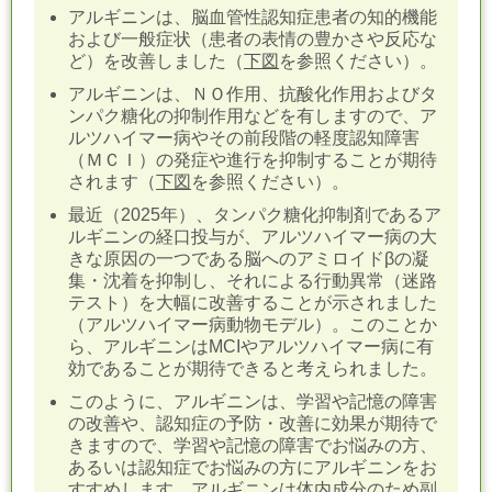
アルギニンは、脳血管性認知症患者の知的機能
および一般症状（患者の表情の豊かさや反応な
ど）を改善しました（
下図
を参照ください）。
アルギニンは、ＮＯ作用、抗酸化作用およびタ
ンパク糖化の抑制作用などを有しますので、ア
ルツハイマー病やその前段階の軽度認知障害
（ＭＣＩ）の発症や進行を抑制することが期待
されます（
下図
を参照ください）。
最近（2025年）、タンパク糖化抑制剤であるア
ルギニンの経口投与が、アルツハイマー病の大
きな原因の一つである脳へのアミロイドβの凝
集・沈着を抑制し、それによる行動異常（迷路
テスト）を大幅に改善することが示されました
（アルツハイマー病動物モデル）
。このことか
ら、アルギニンはMCIやアルツハイマー病に有
効であることが期待できると考えられました。
このように、アルギニンは、学習や記憶の障害
の改善や、認知症の予防・改善に効果が期待で
きますので、学習や記憶の障害でお悩みの方、
あるいは認知症でお悩みの方にアルギニンをお
すすめします。アルギニンは体内成分のため副