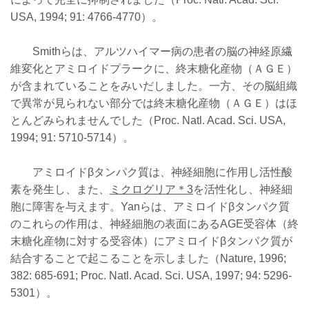
USA, 1994; 91: 4766-4770）。
Smithらは、アルツハイマー病の患者の脳の神経原繊
維変化とアミロイドプラークに、終末糖化産物（ＡＧＥ）
が含まれていることをみいだしました。一方、その脳組織
で異常が見られない部分では終末糖化産物（ＡＧＥ）はほ
とんどみられませんでした（Proc. Natl. Acad. Sci. USA,
1994; 91: 5710-5714）。
アミロイドβタンパク質は、神経細胞に作用し活性酸
素を発生し、また、
ミクログリア＊3
を活性化し、神経細
胞に障害を与えます。Yanらは、アミロイドβタンパク質
のこれらの作用は、神経細胞の表面にあるAGE受容体（終
末糖化産物に対する受容体）にアミロイドβタンパク質が
結合することで起こることを示しました（Nature, 1996;
382: 685-691; Proc. Natl. Acad. Sci. USA, 1997; 94: 5296-
5301）。