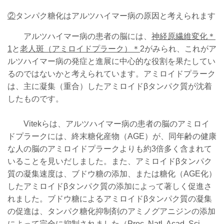
②
タンパク糖化はアルツハイマー病の原因と考えられます
アルツハイマー病の患者の脳には、
神経原繊維変化＊
1
と
老人斑（アミロイドプラーク）＊
2がみられ、これがア
ルツハイマー病の発症と進展に中心的な役割を果たしてい
るのではないかと考えられています。アミロイドプラーク
は、主に凝集（重合）したアミロイドβタンパク質が沈着
したものです。
Vitekらは、アルツハイマー病の患者の脳のアミロイ
ドプラークには、終末糖化産物（AGE）が、同年齢の健康
な人の脳のアミロイドプラークよりも約3倍多く含まれて
いることを見いだしました。また、アミロイドβタンパク
質の凝集速度は、ブドウ糖の添加、または糖化（AGE化）
したアミロイドβタンパク質の添加によって著しく促進さ
れました。ブドウ糖によるアミロイドβタンパク質の凝集
の促進は、タンパク糖化抑制剤のアミノグアニジンの添加
によって完全に抑制されました（Proc. Natl. Acad. Sci.