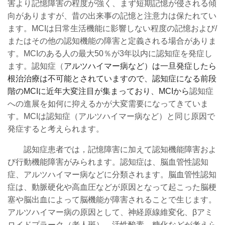
害より記憶障害の程度が強く、まず短期記憶が侵される傾
向がありますが、昔の出来事の記憶と注意力は保たれてい
ます。MCIは日常生活機能に影響しない程度の記憶および/
またはその他の認知機能の障害と定義される場合がありま
す。MCIのある人の最大50％が3年以内に認知症を発症し
ます。
認知症（
アルツハイマー病など）は一旦発症したら
根治治療は不可能とされていますので、認知症になる前段
階のMCIに近年大変注目が集まっており、MCIから
認知症
への進展を如何に抑えるかが大変需要になってきていま
す。MCIは認知症（アルツハイマー病など）と同じ原因で
発症すると考えられます。
認知症患者では，記憶障害に加えて認知機能障害およ
び行動機能障害がみられます。
認知症は、脳血管性認知
症、アルツハイマー病などに分類されます。脳血管性認知
症は、動脈硬化や高血圧などが原因となって起こった脳梗
塞や脳出血によって脳機能が障害されることで生じます。
アルツハイマー病の原因として、
神経原線維変化、
βアミ
ロイドプラーク（老人斑）、活性酸素、糖化などが考えら