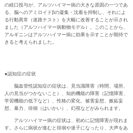
の経口投与が、アルツハイマー病の大きな原因の一つであ
る、脳へのアミロイドβの凝集・沈着を抑制し、それによ
る行動異常（迷路テスト）を大幅に改善することが示され
ました（アルツハイマー病動物モデル）。このことから、
アルギニンはアルツハイマー病に効果を示すことが期待で
きると考えられました。
●認知症の症状
脳血管性認知症の症状は、見当識障害（時間、場所、
人の見当がつかないこと）、知的機能の障害（記憶障害、
学習機能の低下など）、性格の変化、被害妄想、嫉妬妄
想、暴力、徘徊（はいかい）、幻視などがみられます。
アルツハイマー病の症状は、初めに記憶障害が現れま
す。さらに病状が進むと徘徊や迷子になったり、大声をあ