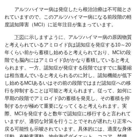
アルツハイマー病は発症したら根治治療は不可能とさ
れていますので、このアルツハイマー病になる前段階の軽
度認知障害（MCI）に近年注目が集まっています。
下図
に示しますように、アルツハイマー病の原因物質
と考えられているアミロイドβは認知症を発症する10～20
年くらい前から蓄積し始めると考えられており、MCIの段
階でも脳内にはアミロイドβがかなり蓄積していると考え
られます。一方、認知症が発症する段階ではすでに脳萎縮
は相当進んでいると考えられるのに対し、認知機能が低下
し始めるMCIあるいはその前の段階ではまだ認知症への移
行を抑制することは可能と考えられます。従って、如何に
早期の段階でアミロイドβの蓄積を発見し、その蓄積を抑
制するかが極めて重要になってくると考えられます。実
際、MCIを発症すると数年で認知症に移行すると言われて
いますが、適切な対策を行うことでそれが遅れたり正常へ
戻る可能性も示唆されています。具体的には、適度な身体
活動、有酸素運動、地中海式ダイエット、ココア、禁煙、