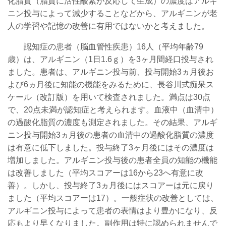
化脂質（脂質に活性酸素が反応して生成）の濃度はアルギ
ニン投与によって減少することなどから、アルギニンが老
人の学習や記憶の改善に有用ではないかと考えました。
認知症の患者（脳血管性疾患）16人（平均年齢79
歳）は、アルギニン（1日1.6ｇ）を3ヶ月間経口投与され
ました。患者は、アルギニン投与前、投与開始3ヵ月後お
よび6ヵ月後に知能の機能をみるために、長谷川式痴呆ス
ケール（改訂版）を用いて検査されました。満点は30点
で、20点未満が認知症と考えられます。血液中（血清中）
の過酸化脂質の濃度も測定されました。その結果、アルギ
ニン投与開始3ヵ月後の患者の血清中の過酸化脂質の濃度
は有意に低下しました。投与終了3ヶ月後にはその濃度は
増加しました。アルギニン投与後の患者全員の知能の機能
は改善しました（平均スコアーは16から23へ有意に改
善）。しかし、投与終了3ヵ月後にはスコアーは元に戻り
ました（平均スコアーは17）。一般症状の改善としては、
アルギニン投与によって患者の表情はより豊かになり、反
応もより早くなりました。副作用は特に認められませんで