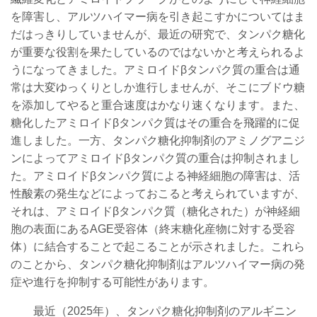
を障害し、アルツハイマー病を引き起こすかについてはま
だはっきりしていませんが、最近の研究で、タンパク糖化
が重要な役割を果たしているのではないかと考えられるよ
うになってきました。アミロイドβタンパク質の重合は通
常は大変ゆっくりとしか進行しませんが、そこにブドウ糖
を添加してやると重合速度はかなり速くなります。また、
糖化したアミロイドβタンパク質はその重合を飛躍的に促
進しました。一方、タンパク糖化抑制剤のアミノグアニジ
ンによってアミロイドβタンパク質の重合は抑制されまし
た。アミロイドβタンパク質による神経細胞の障害は、活
性酸素の発生などによっておこると考えられていますが、
それは、アミロイドβタンパク質（糖化された）が神経細
胞の表面にあるAGE受容体（終末糖化産物に対する受容
体）に結合することで起こることが示されました。これら
のことから、タンパク糖化抑制剤はアルツハイマー病の発
症や進行を抑制する可能性があります。
最近（2025年）、
タンパク糖化抑制剤の
アルギニン