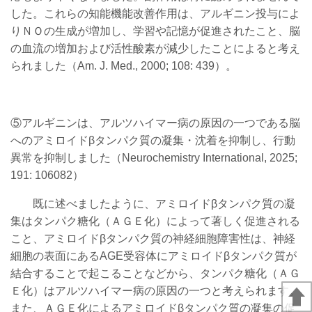
した。これらの知能機能改善作用は、アルギニン投与によ
りＮＯの生成が増加し、学習や記憶が促進されたこと、脳
の血流の増加および活性酸素が減少したことによると考え
られました（Am. J. Med., 2000; 108: 439）。
⑤アルギニンは、アルツハイマー病の原因の一つである脳
へのアミロイドβタンパク質の凝集・沈着を抑制し、行動
異常を抑制しました（Neurochemistry International, 2025;
191: 106082）
既に述べましたように、アミロイドβタンパク質の凝
集は
タンパク
糖化（ＡＧＥ化）によって著しく促進される
こと、
アミロイドβタンパク質の神経細胞
障害性は、神経
細胞の表面にあるAGE受容体にアミロイドβタンパク質が
結合することで起こることなどから、
タンパク
糖化
（ＡＧ
Ｅ化）
はアルツハイマー病の原因の一つと考えられます。
また、
ＡＧＥ化
によるアミロイドβタンパク質の凝集の促