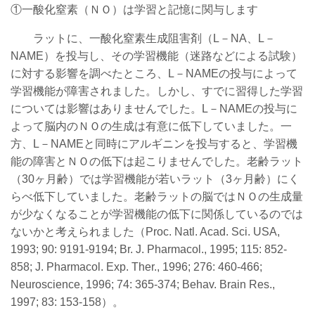
①一酸化窒素（ＮＯ）は学習と記憶に関与します
ラットに、一酸化窒素生成阻害剤（L－NA、L－
NAME）を投与し、その学習機能（迷路などによる試験）
に対する影響を調べたところ、L－NAMEの投与によって
学習機能が障害されました。しかし、すでに習得した学習
については影響はありませんでした。L－NAMEの投与に
よって脳内のＮＯの生成は有意に低下していました。一
方、L－NAMEと同時にアルギニンを投与すると、学習機
能の障害とＮＯの低下は起こりませんでした。老齢ラット
（30ヶ月齢）では学習機能が若いラット（3ヶ月齢）にく
らべ低下していました。老齢ラットの脳ではＮＯの生成量
が少なくなることが学習機能の低下に関係しているのでは
ないかと考えられました（Proc. Natl. Acad. Sci. USA,
1993; 90: 9191-9194; Br. J. Pharmacol., 1995; 115: 852-
858; J. Pharmacol. Exp. Ther., 1996; 276: 460-466;
Neuroscience, 1996; 74: 365-374; Behav. Brain Res.,
1997; 83: 153-158）。