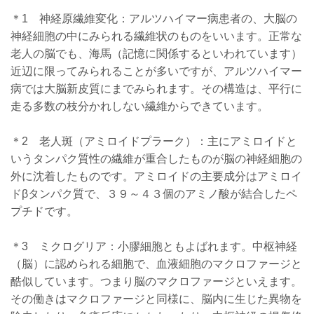
＊1 神経原繊維変化：アルツハイマー病患者の、大脳の
神経細胞の中にみられる繊維状のものをいいます。正常な
老人の脳でも、海馬（記憶に関係するといわれています）
近辺に限ってみられることが多いですが、アルツハイマー
病では大脳新皮質にまでみられます。その構造は、平行に
走る多数の枝分かれしない繊維からできています。
＊2 老人斑（アミロイドプラーク）：主にアミロイドと
いうタンパク質性の繊維が重合したものが脳の神経細胞の
外に沈着したものです。アミロイドの主要成分はアミロイ
ドβタンパク質で、３９～４３個のアミノ酸が結合したペ
プチドです。
＊3 ミクログリア：小膠細胞ともよばれます。中枢神経
（脳）に認められる細胞で、血液細胞のマクロファージと
酷似しています。つまり脳のマクロファージといえます。
その働きはマクロファージと同様に、脳内に生じた異物を