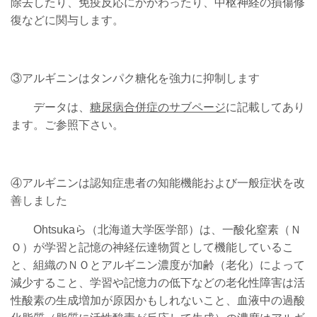
除去したり、免疫反応にかかわったり、中枢神経の損傷修
復などに関与します。
③アルギニンはタンパク糖化を強力に抑制します
データは、
糖尿病合併症のサブページ
に記載してあり
ます。ご参照下さい。
④アルギニンは認知症患者の知能機能および一般症状を改
善しました
Ohtsukaら（北海道大学医学部）は、一酸化窒素（Ｎ
Ｏ）が学習と記憶の神経伝達物質として機能しているこ
と、組織のＮＯとアルギニン濃度が加齢（老化）によって
減少すること、学習や記憶力の低下などの老化性障害は活
性酸素の生成増加が原因かもしれないこと、血液中の過酸