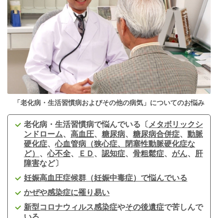
「老化病・生活習慣病およびその他の病気」についてのお悩み
老化病・生活習慣病で悩んでいる〔
メタボリックシ
ンドローム
、
高血圧
、
糖尿病
、
糖尿病合併症
、
動脈
硬化症
、
心血管病（狭心症、閉塞性動脈硬化症な
ど）
、
心不全
、
ＥＤ
、
認知症
、
骨粗鬆症
、
がん
、
肝
障害
など〕
妊娠高血圧症候群（妊娠中毒症）で悩んでいる
かぜや感染症に罹り易い
新型コロナウィルス感染症
や
その後遺症
で苦しんで
いる