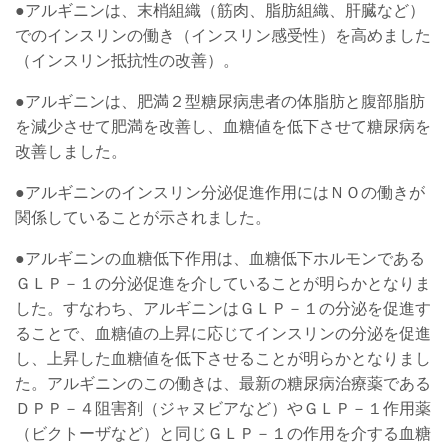
●アルギニンは、末梢組織（筋肉、脂肪組織、肝臓など）
でのインスリンの働き（インスリン感受性）を高めました
（インスリン抵抗性の改善）。
●アルギニンは、肥満２型糖尿病患者の体脂肪と腹部脂肪
を減少させて肥満を改善し、血糖値を低下させて糖尿病を
改善しました。
●アルギニンのインスリン分泌促進作用にはＮＯの働きが
関係していることが示されました。
●アルギニンの血糖低下作用は、血糖低下ホルモンである
ＧＬＰ－１の分泌促進を介していることが明らかとなりま
した。すなわち、アルギニンはＧＬＰ－１の分泌を促進す
ることで、血糖値の上昇に応じてインスリンの分泌を促進
し、上昇した血糖値を低下させることが明らかとなりまし
た。アルギニンのこの働きは、最新の糖尿病治療薬である
ＤＰＰ－４阻害剤（ジャヌビアなど）やＧＬＰ－１作用薬
（ビクトーザなど）と同じＧＬＰ－１の作用を介する血糖