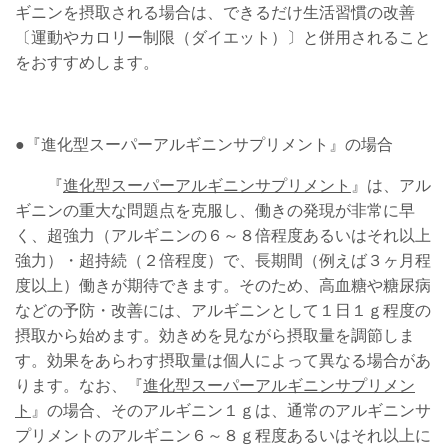
ギニンを摂取される場合は、できるだけ生活習慣の改善
〔運動やカロリー制限（ダイエット）〕と併用されること
をおすすめします。
●
『進化型スーパーアルギニンサプリメント』の場合
『
進化型スーパーアルギニンサプリメント
』は、アル
ギニンの重大な問題点を克服し、働きの発現が非常に早
く、超強力（アルギニンの６～８倍程度あるいはそれ以上
強力）・超持続（２倍程度）で、長期間（例えば３ヶ月程
度以上）働きが期待できます。そのため、高血糖や糖尿病
などの予防・改善には、アルギニンとして１日１ｇ程度の
摂取から始めます。効きめを見ながら摂取量を調節しま
す。効果をあらわす摂取量は個人によって異なる場合があ
ります。なお、『
進化型スーパーアルギニンサプリメン
ト
』の場合、そのアルギニン１ｇは、通常のアルギニンサ
プリメントのアルギニン６～８ｇ程度あるいはそれ以上に