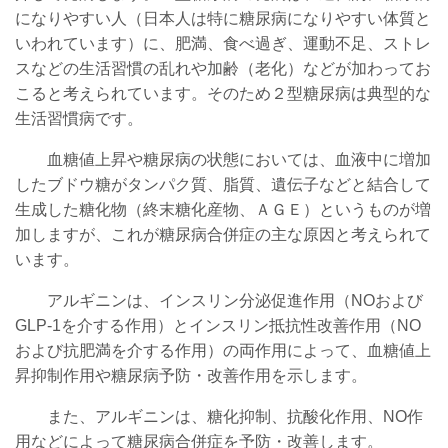
になりやすい人（日本人は特に糖尿病になりやすい体質と
いわれています）に、肥満、食べ過ぎ、運動不足、ストレ
スなどの生活習慣の乱れや加齢（老化）などが加わってお
こると考えられています。そのため２型糖尿病は典型的な
生活習慣病です。
血糖値上昇や糖尿病の状態においては
、血液中に増加
したブドウ糖がタンパク質、脂質、遺伝子などと結合して
生成した糖化物（終末糖化産物、ＡＧＥ）というものが増
加しますが、これが糖尿病合併症の主な原因と考えられて
います。
アルギニンは、インスリン分泌促進作用（NOおよび
GLP-1を介する作用）とインスリン抵抗性改善作用（NO
および抗肥満を介する作用）の両作用によって、血糖値上
昇抑制作用や糖尿病予防・改善作用を示します。
また、アルギニンは、糖化抑制、抗酸化作用、NO作
用などによって糖尿病合併症を予防・改善します。