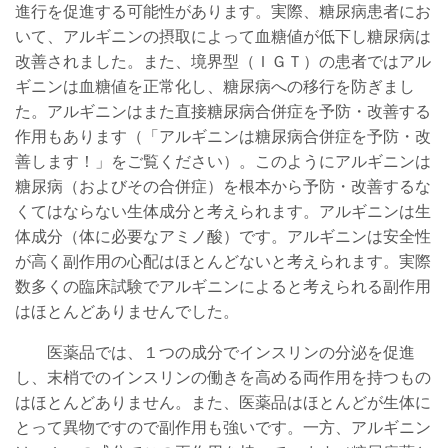
進行を促進する可能性があります。実際、糖尿病患者にお
いて、アルギニンの摂取によって血糖値が低下し糖尿病は
改善されました。また、境界型（ＩＧＴ）の患者ではアル
ギニンは血糖値を正常化し、糖尿病への移行を防ぎまし
た。アルギニンはまた直接糖尿病合併症を予防・改善する
作用もあります（「アルギニンは糖尿病合併症を予防・改
善します！」をご覧ください）。このようにアルギニンは
糖尿病（およびその合併症）を根本から予防・改善するな
くてはならない生体成分と考えられます。アルギニンは生
体成分（体に必要なアミノ酸）です。アルギニンは安全性
が高く副作用の心配はほとんどないと考えられます。
実際
数多くの臨床試験でアルギニンによると考えられる副作用
はほとんどありませんでした
。
医薬品では、１つの成分でインスリンの分泌を促進
し、末梢でのインスリンの働きを高める両作用を持つもの
はほとんどありません。また、医薬品はほとんどが生体に
とって異物ですので副作用も強いです。一方、アルギニン