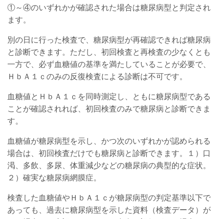
①～④のいずれかが確認された場合は糖尿病型と判定され
ます。
別の日に行った検査で、糖尿病型が再確認できれば糖尿病
と診断できます。ただし、初回検査と再検査の少なくとも
一方で、必ず血糖値の基準を満たしていることが必要で、
ＨｂＡ１ｃのみの反復検査による診断は不可です。
血糖値とＨｂＡ１ｃを同時測定し、ともに糖尿病型である
ことが確認されれば、初回検査のみで糖尿病と診断できま
す。
血糖値が糖尿病型を示し、かつ次のいずれかが認められる
場合は、初回検査だけでも糖尿病と診断できます。１）口
渇、多飲、多尿、体重減少などの糖尿病の典型的な症状。
２）確実な糖尿病網膜症。
検査した血糖値やＨｂＡ１ｃが糖尿病型の判定基準以下で
あっても、過去に糖尿病型を示した資料（検査データ）が