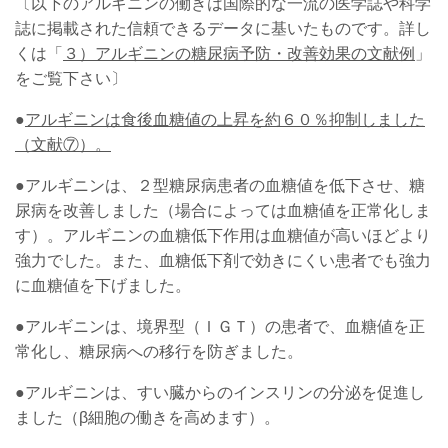
〔以下のアルギニンの働きは国際的な一流の医学誌や科学
誌に掲載された信頼できるデータに基いたものです。詳し
くは「
３）アルギニンの糖尿病予防・改善効果の文献例
」
をご覧下さい〕
●
アルギニンは食後血糖値の上昇を約６０％抑制しました
（
文献⑦
）。
●アルギニンは、２型糖尿病患者の血糖値を低下させ、糖
尿病を改善しました（場合によっては血糖値を正常化しま
す）。アルギニンの血糖低下作用は血糖値が高いほどより
強力でした。また、血糖低下剤で効きにくい患者でも強力
に血糖値を下げました。
●アルギニンは、境界型（ＩＧＴ）の患者で、血糖値を正
常化し、糖尿病への移行を防ぎました。
●アルギニンは、すい臓からのインスリンの分泌を促進し
ました（β細胞の働きを高めます）。