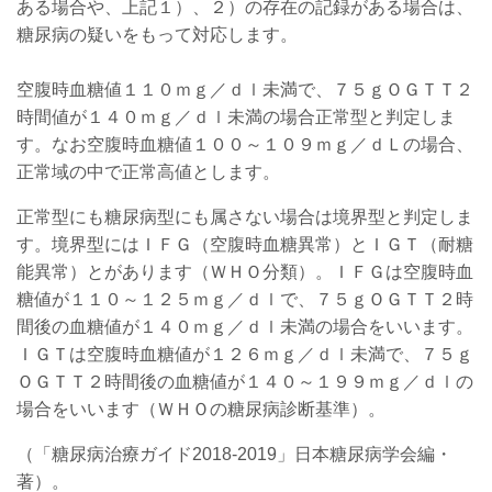
ある場合や、上記１）、２）の存在の記録がある場合は、
糖尿病の疑いをもって対応します。
空腹時血糖値１１０ｍｇ／ｄｌ未満で、７５ｇＯＧＴＴ２
時間値が１４０ｍｇ／ｄｌ未満の場合正常型と判定しま
す。なお空腹時血糖値１００～１０９ｍｇ／ｄＬの場合、
正常域の中で正常高値とします。
正常型にも糖尿病型にも属さない場合は
境界型と判定しま
す。境界型にはＩＦＧ（空腹時血糖異常）とＩＧＴ（耐糖
能異常）とがあります（ＷＨＯ分類）。ＩＦＧは空腹時血
糖値が１１０～１２５ｍｇ／ｄｌで、７５ｇＯＧＴＴ２時
間後の血糖値が１４０ｍｇ／ｄｌ未満の場合をいいます。
ＩＧＴは空腹時血糖値が１２６ｍｇ／ｄｌ未満で、７５ｇ
ＯＧＴＴ２時間後の血糖値が１４０～１９９ｍｇ／ｄｌの
場合をいいます（ＷＨＯの糖尿病診断基準）。
（「糖尿病治療ガイド2018-2019」日本糖尿病学会編・
著）。