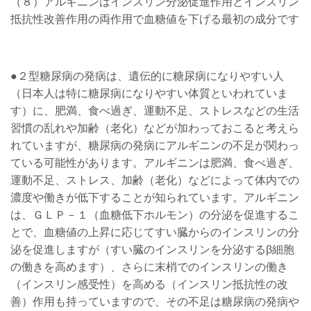
（８）アルギニンは
インスリン分泌促進作用とインスリン
抵抗性改善作用の両作用で血糖値を下げる最初の成分です
●２型糖尿病の発病は、遺伝的に糖尿病になりやすい人
（日本人は特に糖尿病になりやすい体質といわれていま
す）に、肥満、食べ過ぎ、運動不足、ストレスなどの生活
習慣の乱れや加齢（老化）などが加わっておこると考えら
れていますが、糖尿病の発病にアルギニンの不足が関わっ
ている可能性があります。アルギニンは肥満、食べ過ぎ、
運動不足、ストレス、加齢（老化）などによって体内での
濃度や働きが低下することが知られています。アルギニン
は、ＧＬＰ－１（血糖低下ホルモン）の分泌を促進するこ
とで、血糖値の上昇に応じてすい臓からのインスリンの分
泌を促進しますが（すい臓のインスリンを分泌するβ細胞
の働きを高めます）、さらに末梢でのインスリンの働き
（インスリン感受性）を高める（インスリン抵抗性の改
善）作用も持っていますので、その不足は糖尿病の発病や