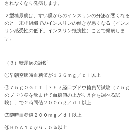
されなくなり発病します。
２型糖尿病は、すい臓からのインスリンの分泌が悪くなる
のと、末梢組織でのインスリンの働きが悪くなる（インス
リン感受性の低下。インスリン抵抗性）ことで発病しま
す。
（３）糖尿病の診断
①早朝空腹時血糖値が１２６ｍｇ／ｄｌ以上
②７５ｇＯＧＴＴ〔７５ｇ経口ブドウ糖負荷試験（７５ｇ
のブドウ糖を飲ませて血糖値の上がり具合を調べる試
験）〕で２時間値２００ｍｇ／ｄｌ以上
③随時血糖値２００ｍｇ／ｄｌ以上
④ＨｂＡ１ｃが６．５％以上