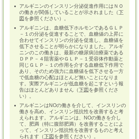
アルギニンのインスリン分泌促進作用にはＮＯ
の働きが関係していることが示されました（
下
図
を参照ください）。
アルギニンは、血糖低下ホルモンであるＧＬＰ
－１の分泌を促進することで、血糖値の上昇に
合わせてインスリンの分泌を促進し、血糖値を
低下させることが明らかになりました。アルギ
ニンのこの働きは、最新の糖尿病治療薬である
ＤＰＰ－４阻害薬やＧＬＰ－１受容体作動薬と
同じＧＬＰ－１の作用を介する血糖低下作用で
あり、そのため強力に血糖値を低下させる一方
で低血糖の心配はほとんど無いことになりま
す。実際アルギニンが低血糖を起こすという報
告はほとんどありません（
下図
を参照くださ
い）。
アルギニンはNOの働きを介して
、
インスリンの
働きを高め、インスリン抵抗性を改善すると考
えられます。アルギニンは、NOの働きを介し
て、肥満（特に腹部肥満）を改善することによ
って、インスリン抵抗性を改善するものと考え
られます（
下図
を参照ください）。