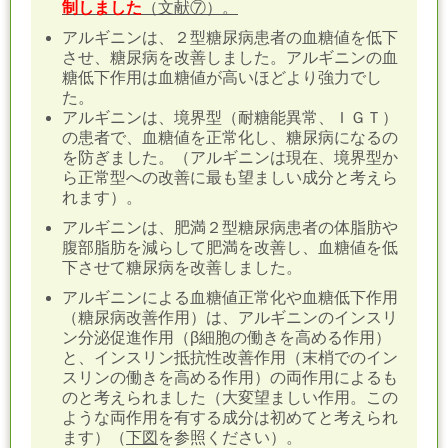
制しました
（
文献⑦
）。
アルギニンは、２型糖尿病患者の血糖値を低下
させ、糖尿病を改善しました。アルギニンの血
糖低下作用は血糖値が高いほどより強力でし
た。
アルギニンは、境界型（耐糖能異常、ＩＧＴ）
の患者で、血糖値を正常化し、糖尿病になるの
を防ぎました。（アルギニンは現在、境界型か
ら正常型への改善に最も望ましい成分と考えら
れます）。
アルギニンは、肥満２型糖尿病患者の体脂肪や
腹部脂肪を減らして肥満を改善し、血糖値を低
下させて糖尿病を改善しました。
アルギニンによる血糖値正常化や血糖低下作用
（糖尿病改善作用）は、アルギニンのインスリ
ン分泌促進作用（β細胞の働きを高める作用）
と、インスリン抵抗性改善作用（末梢でのイン
スリンの働きを高める作用）の両作用によるも
のと考えられました（大変望ましい作用。この
ような両作用を有する成分は初めてと考えられ
ます）（
下図
を参照ください）。