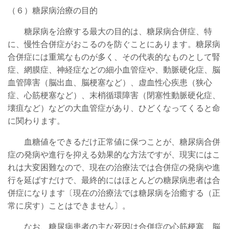
（６）糖尿病治療の目的
糖尿病を治療する最大の目的は、糖尿病合併症、特
に、慢性合併症がおこるのを防ぐことにあります。糖尿病
合併症には重篤なものが多く、その代表的なものとして腎
症、網膜症、神経症などの細小血管症や、動脈硬化症、脳
血管障害（脳出血、脳梗塞など）、虚血性心疾患（狭心
症、心筋梗塞など）、末梢循環障害（閉塞性動脈硬化症、
壊疽など）などの大血管症があり、ひどくなってくると命
に関わります。
血糖値をできるだけ正常値に保つことが、糖尿病合併
症の発病や進行を抑える効果的な方法ですが、現実にはこ
れは大変困難なので、現在の治療法では合併症の発病や進
行を延ばすだけで、最終的にはほとんどの糖尿病患者は合
併症になります〔現在の治療法では糖尿病を治癒する（正
常に戻す）ことはできません〕。
なお、糖尿病患者の主な死因は合併症の心筋梗塞、脳