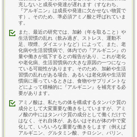
充しないと成長や発達が遅れます（すなわち、
『アルギニン』は成長や発達に欠かせない物質で
す）。そのため、準必須アミノ酸と呼ばれていま
す。
また、最近の研究では、加齢（年を取ること）や
生活習慣の乱れ（飲み過ぎ、ストレス、運動不
足、喫煙、ダイエットなど）によって、また、老
化病や生活習慣病で、体内での『アルギニン』の
量や働きが低下するとの報告があり、これが老化
や老化病、生活習慣病の大きな原因の一つになっ
ている可能性があります。そのため、加齢や生活
習慣の乱れがある場合、あるいは老化病や生活習
慣病に罹っているときは、食物やサプリメントな
どによって積極的に『アルギニン』を補充する必
要があります。
アミノ酸は、私たちの体を構成するタンパク質の
成分として大変重要な働きをしていますが、アミ
ノ酸の中にはタンパク質の成分として働くだけで
はなく、それ自体が、あるいはそれが体の中で変
化して、いろいろな重要な働きをします（例えば
アルギニン、グルタミン酸、チロシン、バリン、