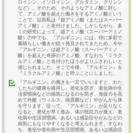
ロイシン、イソロイシン、グルタミン、グリシン
など）。そのため、そのようなアミノ酸に対し
て、アミノ酸を超えた働きをするアミノ酸という
ことで、以前私は『超アミノ酸（またはスーパー
アミノ酸）』と名付けました。
しかしながら、多
くの研究によって、超アミノ酸（スーパーアミノ
酸）の中でも、『アルギニン』には、特に多彩で
素晴らしい働きが続々発見されてきたため、今や
『アルギニン』は超アミノ酸（スーパーアミノ
酸）を超えた奇跡のアミノ酸、すなわち『ミラク
ルアミノ酸』と名付けたほうがよりふさわしいと
感じられました。そこで今後、『アルギニン』を
『ミラクルアミノ酸』と呼ぶことにしました。
『アルギニン』の働きを一言でいいますと、わた
したちの健康を維持し、老化を防ぎ、老化病や生
活習慣病などの病気になるのを防ぎ、免疫力を高
めて外敵（ウィルス、病原菌など）やがんから体
を守ります。従って、『アルギニン』が足りなく
なると、老化が早く進み、体の抵抗力が衰え、老
化病や生活習慣病、あるいは感染症やがんなどの
病気にもなりやすくなると考えられます。すなわ
ち、老化や老化病や生活習慣病、あるいは感染症